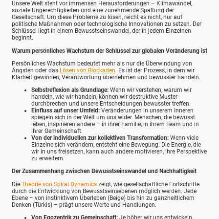
Unsere Welt steht vor immensen Herausforderungen – Klimawandel,
soziale Ungerechtigkeiten und eine zunehmende Spaltung der
Gesellschaft. Um diese Probleme zu lösen, reicht es nicht, nur auf
politische Maßnahmen oder technologische Innovationen zu setzen. Der
Schlüssel liegt in einem Bewusstseinswandel, der in jedem Einzelnen
beginnt.
Warum persönliches Wachstum der Schlüssel zur globalen Veränderung ist
Persönliches Wachstum bedeutet mehr als nur die Überwindung von
Ängsten oder das
Lösen von Blockaden
. Es ist der Prozess, in dem wir
Klarheit gewinnen, Verantwortung übernehmen und bewusster handeln.
Selbstreflexion als Grundlage:
Wenn wir verstehen, warum wir
handeln, wie wir handeln, können wir destruktive Muster
durchbrechen und unsere Entscheidungen bewusster treffen.
Einfluss auf unser Umfeld:
Veränderungen in unserem Inneren
spiegeln sich in der Welt um uns wider. Menschen, die bewusst
leben, inspirieren andere – in ihrer Familie, in ihrem Team und in
ihrer Gemeinschaft.
Von der individuellen zur kollektiven Transformation:
Wenn viele
Einzelne sich verändern, entsteht eine Bewegung. Die Energie, die
wir in uns freisetzen, kann auch andere motivieren, ihre Perspektive
zu erweitern.
Der Zusammenhang zwischen Bewusstseinswandel und Nachhaltigkeit
Die
Theorie von Spiral Dynamics
zeigt, wie gesellschaftliche Fortschritte
durch die Entwicklung von Bewusstseinsebenen möglich werden. Jede
Ebene – von instinktivem Überleben (Beige) bis hin zu ganzheitlichem
Denken (Türkis) – prägt unsere Werte und Handlungen.
Von Egozentrik zu Gemeinschaft:
Je höher wir uns entwickeln,