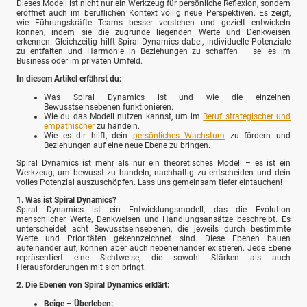
Dieses Modell ist nicht nur ein Werkzeug für persönliche Reflexion, sondern
eröffnet auch im beruflichen Kontext völlig neue Perspektiven. Es zeigt,
wie Führungskräfte Teams besser verstehen und gezielt entwickeln
können, indem sie die zugrunde liegenden Werte und Denkweisen
erkennen. Gleichzeitig hilft Spiral Dynamics dabei, individuelle Potenziale
zu entfalten und Harmonie in Beziehungen zu schaffen – sei es im
Business oder im privaten Umfeld.
In diesem Artikel erfährst du:
Was Spiral Dynamics ist und wie die einzelnen
Bewusstseinsebenen funktionieren.
Wie du das Modell nutzen kannst, um im
Beruf strategischer und
empathischer
zu handeln.
Wie es dir hilft, dein
persönliches Wachstum
zu fördern und
Beziehungen auf eine neue Ebene zu bringen.
Spiral Dynamics ist mehr als nur ein theoretisches Modell – es ist ein
Werkzeug, um bewusst zu handeln, nachhaltig zu entscheiden und dein
volles Potenzial auszuschöpfen. Lass uns gemeinsam tiefer eintauchen!
1. Was ist Spiral Dynamics?
Spiral Dynamics ist ein Entwicklungsmodell, das die Evolution
menschlicher Werte, Denkweisen und Handlungsansätze beschreibt. Es
unterscheidet acht Bewusstseinsebenen, die jeweils durch bestimmte
Werte und Prioritäten gekennzeichnet sind. Diese Ebenen bauen
aufeinander auf, können aber auch nebeneinander existieren. Jede Ebene
repräsentiert eine Sichtweise, die sowohl Stärken als auch
Herausforderungen mit sich bringt.
2. Die Ebenen von Spiral Dynamics erklärt:
Beige – Überleben: