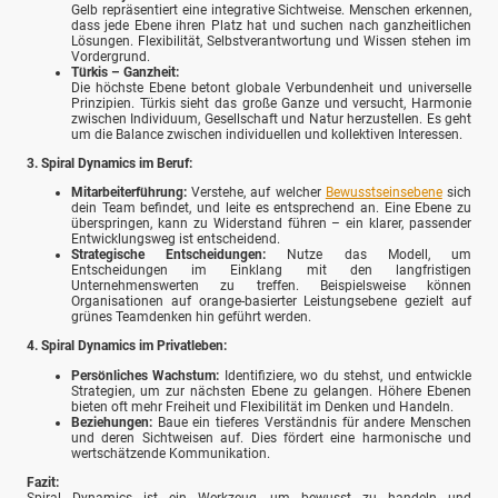
Gelb repräsentiert eine integrative Sichtweise. Menschen erkennen,
dass jede Ebene ihren Platz hat und suchen nach ganzheitlichen
Lösungen. Flexibilität, Selbstverantwortung und Wissen stehen im
Vordergrund.
Türkis – Ganzheit:
Die höchste Ebene betont globale Verbundenheit und universelle
Prinzipien. Türkis sieht das große Ganze und versucht, Harmonie
zwischen Individuum, Gesellschaft und Natur herzustellen. Es geht
um die Balance zwischen individuellen und kollektiven Interessen.
3. Spiral Dynamics im Beruf:
Mitarbeiterführung:
Verstehe, auf welcher
Bewusstseinsebene
sich
dein Team befindet, und leite es entsprechend an. Eine Ebene zu
überspringen, kann zu Widerstand führen – ein klarer, passender
Entwicklungsweg ist entscheidend.
Strategische Entscheidungen:
Nutze das Modell, um
Entscheidungen im Einklang mit den langfristigen
Unternehmenswerten zu treffen. Beispielsweise können
Organisationen auf orange-basierter Leistungsebene gezielt auf
grünes Teamdenken hin geführt werden.
4. Spiral Dynamics im Privatleben:
Persönliches Wachstum:
Identifiziere, wo du stehst, und entwickle
Strategien, um zur nächsten Ebene zu gelangen. Höhere Ebenen
bieten oft mehr Freiheit und Flexibilität im Denken und Handeln.
Beziehungen:
Baue ein tieferes Verständnis für andere Menschen
und deren Sichtweisen auf. Dies fördert eine harmonische und
wertschätzende Kommunikation.
Fazit:
Spiral Dynamics ist ein Werkzeug, um bewusst zu handeln und