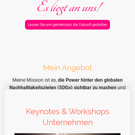
Es liegt an uns!
Lassen Sie uns gemeinsam die Zukunft gestalten
Mein
Angebot
Meine Mission ist es,
die Power hinter den globalen
Nachhaltigkeitszielen (SDGs) sichtbar zu machen
und
sie aus ihrer
theoretischen Ecke
in den Mittelpunkt
unserer Gesellschaft zu stellen.
Nur wenn wir kollektiv
Keynotes & Workshops
die Power unserer Selbstwirksamkeit erkennen, können
wir global mit den 17 Zielen als Kompass die Welt
Unternehmen
grundlegend transformieren.