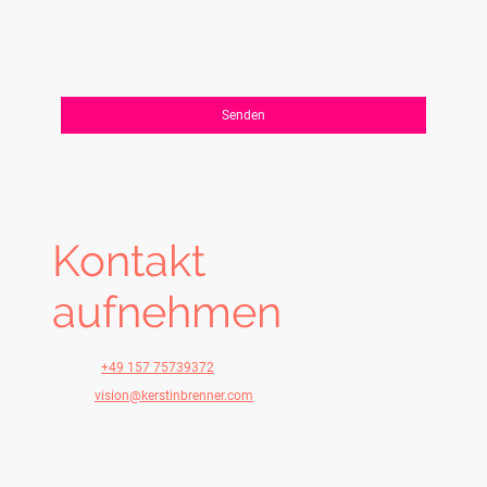
verarbeitet werden. Mir ist bekannt, dass ich meine
Einwilligung jederzeit widerrufen kann.*
Bitte füllen Sie alle erforderlichen Felder aus.
Senden
Kontakt
aufnehmen
Telefon:
+49 157 75739372
E-Mail:
vision@kerstinbrenner.com
Adresse: Dreimühlenstr., 80469 München, Germany